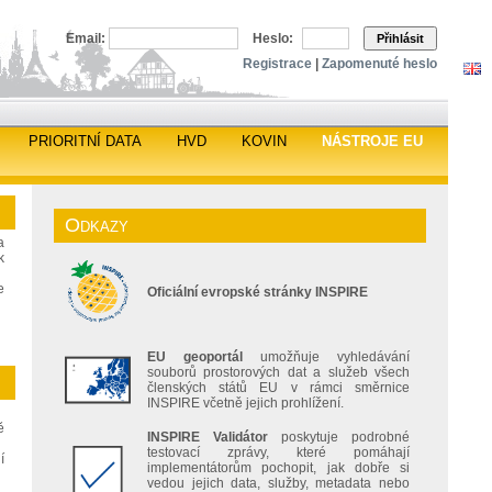
Email:
Heslo:
Přihlásit
Registrace
|
Zapomenuté heslo
PRIORITNÍ DATA
HVD
KOVIN
NÁSTROJE EU
Odkazy
a
k
e
Oficiální evropské stránky INSPIRE
EU geoportál
umožňuje vyhledávání
souborů prostorových dat a služeb všech
členských států EU v rámci směrnice
INSPIRE včetně jejich prohlížení.
ě
INSPIRE Validátor
poskytuje podrobné
testovací zprávy, které pomáhají
í
implementátorům pochopit, jak dobře si
vedou jejich data, služby, metadata nebo