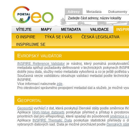
Adresy
Metadata
Dokumenty
VÍTEJTE
MAPY
METADATA
VALIDACE
INSPI
O INSPIRE
TÝKÁ SE I VÁS
ČESKÁ LEGISLATIVA
INSPIRUJME SE
Evropský validátor
INSPIRE Reference Validator
je nástroj, který pomáhá poskytovatel
metadata splňují požadavky definované v technických pokynech INSPIRE.
dobře jsou data, služby nebo metadata vytvořená a co je ještě potřeba v
Současná verze validátoru obsahuje validaci metadat podle technických 
INSPIRE.
Více informací naleznete
zde
.
Pro otestování správného propojení metadat dat a služeb, je možné využ
Geoportal
Geoportál
vychází z dat, která poskytují členské státy podle směrnice I
Aplikace
High-Value datasets
poskytuje přehled a přístup k prosto
prioritních dat pro eReporting), které spadají do působnosti
směrnice o 
Aplikace
INSPIRE Thematic Data
poskytuje statistické přehledy o 
vybraných datových sad. Data je možné procházet podle
členských stát