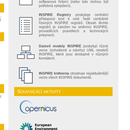
softwarová řešení (nebo kde mohou být
potřebná vylepšení)..
INSPIRE Registry
poskytuje centrální
,
přístupový bod k celé řadě centrálně
ě
řízených INSPIRE registrů. Obsah těchto
registrů je založen na směrnici INSPIRE,
prováděcích pravidlech a technických
pokynech.
Datové modely INSPIRE
poskytují různé
verze (schválené a návrhy) UML modelů
INSPIRE, které jsou dostupné v různých
formátech.
INSPIRE knihovna
obsahuje nejaktuálnější
verze všech INSPIRE dokumentů.
Související aktivity
t