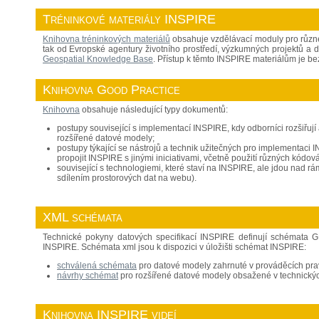
Tréninkové materiály INSPIRE
Knihovna tréninkových materiálů
obsahuje vzdělávací moduly pro různé 
tak od Evropské agentury životního prostředí, výzkumných projektů a d
Geospatial Knowledge Base
. Přístup k těmto INSPIRE materiálům je bez
Knihovna Good Practice
Knihovna
obsahuje následující typy dokumentů:
postupy související s implementací INSPIRE, kdy odborníci rozšiřují 
rozšířené datové modely;
postupy týkající se nástrojů a technik užitečných pro implementac
propojit INSPIRE s jinými iniciativami, včetně použití různých kódová
související s technologiemi, které staví na INSPIRE, ale jdou nad rám
sdílením prostorových dat na webu).
XML schémata
Technické pokyny datových specifikací INSPIRE definují schémata 
INSPIRE. Schémata xml jsou k dispozici v úložišti schémat INSPIRE:
schválená schémata
pro datové modely zahrnuté v prováděcích pra
návrhy schémat
pro rozšířené datové modely obsažené v technický
Knihovna INSPIRE videí