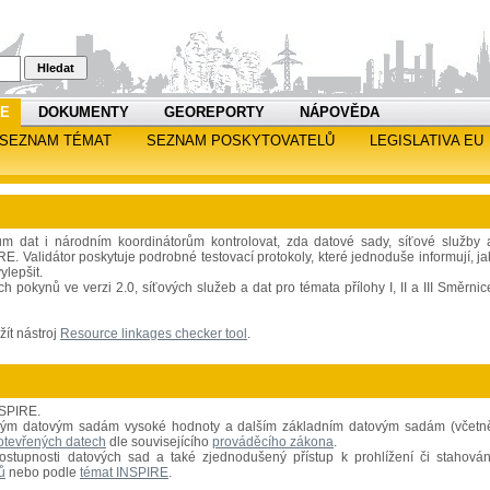
Hledat
RE
DOKUMENTY
GEOREPORTY
NÁPOVĚDA
SEZNAM TÉMAT
SEZNAM POSKYTOVATELŮ
LEGISLATIVA EU
ům dat i národním koordinátorům kontrolovat, zda datové sady, síťové služby 
 Validátor poskytuje podrobné testovací protokoly, které jednoduše informují, ja
ylepšit.
pokynů ve verzi 2.0, síťových služeb a dat pro témata přílohy I, II a III Směrnic
ít nástroj
Resource linkages checker tool
.
NSPIRE.
rovým datovým sadám vysoké hodnoty a dalším základním datovým sadám (včetn
otevřených datech
dle souvisejícího
prováděcího zákona
.
dostupnosti datových sad a také zjednodušený přístup k prohlížení či stahován
ů
nebo podle
témat INSPIRE
.