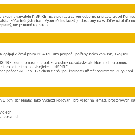
skupiny uživatelů INSPIRE. Existuje řada zdrojů odborné přípravy, jak od Komise
alších zúčastněných stran. Výběr těchto kurzů je dostupný na vzdělávací platform
platný, ale je nutná registrace.
a vyvíjejí klíčové prvky INSPIRE, aby podpořili potřeby svých komunit, jako jsou
i INSPIRE, které nemusí plně pokrýt všechny požadavky, ale které mohou pomoci
ní pro sdílení dat souvisejících s INSPIRE;
ec požadavků IR a TG s cílem zlepšit použitelnost / užitečnost infrastruktury (např.
GML (xml schémata) jako výchozí kódování pro všechna témata prostorových da
vidlech;
ch pokynech.