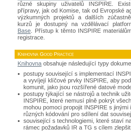
různé skupiny uživatelů INSPIRE. Exis
přípravy, jak od Komise, tak od Evropské ag
výzkumných projektů a dalších zúčastně
kurzů je dostupný na vzdělávací platf
Base
. Přístup k těmto INSPIRE materiálům 
registrace.
Knihovna Good Practice
Knihovna
obsahuje následující typy dokume
postupy související s implementací INSPI
a vyvíjejí klíčové prvky INSPIRE, aby pod
komunit, jako jsou rozšířené datové mode
postupy týkající se nástrojů a technik už
INSPIRE, které nemusí plně pokrýt všech
mohou pomoci propojit INSPIRE s jinými in
různých kódování pro sdílení dat souvise
související s technologiemi, které staví 
rámec požadavků IR a TG s cílem zlepšit 