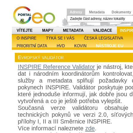
Adresy
Metadata
Dokumenty
VÍTEJTE
MAPY
METADATA
VALIDACE
INSPI
O INSPIRE
TÝKÁ SE I VÁS
ČESKÁ LEGISLATIVA
PRIORITNÍ DATA
HVD
KOVIN
NÁSTROJE EU
Evropský validátor
INSPIRE Reference Validator
je nástroj, k
dat i národním koordinátorům kontrolovat
služby a metadata splňují požadavky d
pokynech INSPIRE. Validátor poskytuje pod
které jednoduše informují, jak dobře jsou 
vytvořená a co je ještě potřeba vylepšit.
Současná verze validátoru obsahuje 
technických pokynů ve verzi 2.0, síťovýc
přílohy I, II a III Směrnice INSPIRE.
Více informací naleznete
zde
.