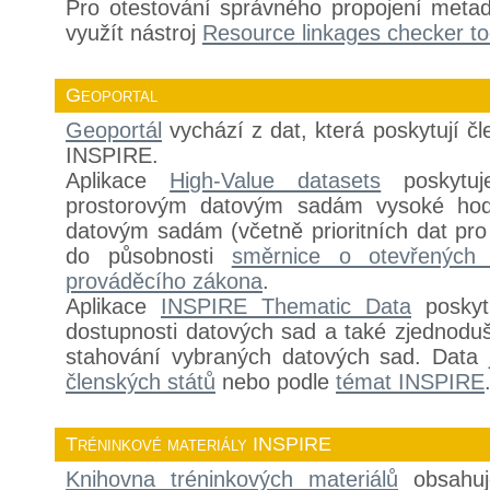
Pro otestování správného propojení metad
využít nástroj
Resource linkages checker to
Geoportal
Geoportál
vychází z dat, která poskytují č
INSPIRE.
Aplikace
High-Value datasets
poskytuj
prostorovým datovým sadám vysoké hod
datovým sadám (včetně prioritních dat pro 
do působnosti
směrnice o otevřených 
prováděcího zákona
.
Aplikace
INSPIRE Thematic Data
poskytu
dostupnosti datových sad a také zjednoduše
stahování vybraných datových sad. Data
členských států
nebo podle
témat INSPIRE
Tréninkové materiály INSPIRE
Knihovna tréninkových materiálů
obsahuj