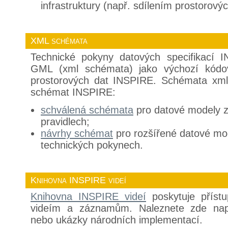
infrastruktury (např. sdílením prostorový
XML schémata
Technické pokyny datových specifikací 
GML (xml schémata) jako výchozí kódo
prostorových dat INSPIRE. Schémata xml j
schémat INSPIRE:
schválená schémata
pro datové modely z
pravidlech;
návrhy schémat
pro rozšířené datové mo
technických pokynech.
Knihovna INSPIRE videí
Knihovna INSPIRE videí
poskytuje příst
videím a záznamům. Naleznete zde nap
nebo ukázky národních implementací.