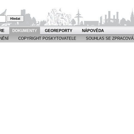
Hledat
RE
DOKUMENTY
GEOREPORTY
NÁPOVĚDA
NĚNÍ
COPYRIGHT POSKYTOVATELE
SOUHLAS SE ZPRACOVÁ