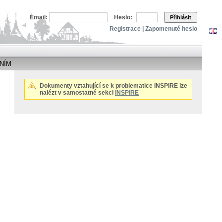
Email:
Heslo:
Přihlásit
Registrace
|
Zapomenuté heslo
NÍM
Dokumenty vztahující se k problematice INSPIRE lze
nalézt v samostatné sekci
INSPIRE