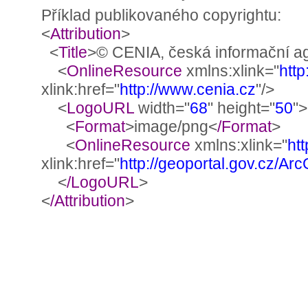
Příklad publikovaného copyrightu:
<
Attribution
>
<
Title
>© CENIA, česká informační ag
<
OnlineResource
xmlns:xlink="
http
xlink:href="
http://www.cenia.cz
"/>
<
LogoURL
width="
68
" height="
50
">
<
Format
>image/png<
/Format
>
<
OnlineResource
xmlns:xlink="
ht
xlink:href="
http://geoportal.gov.cz/A
<
/LogoURL
>
<
/Attribution
>