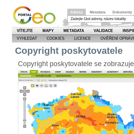
Adresy
Metadata
Dokumenty
VÍTEJTE
MAPY
METADATA
VALIDACE
INSPI
VYHLEDAT
COOKIES
LICENCE
OVĚŘENÍ OPRÁV
Copyright poskytovatele
Copyright poskytovatele se zobrazuj