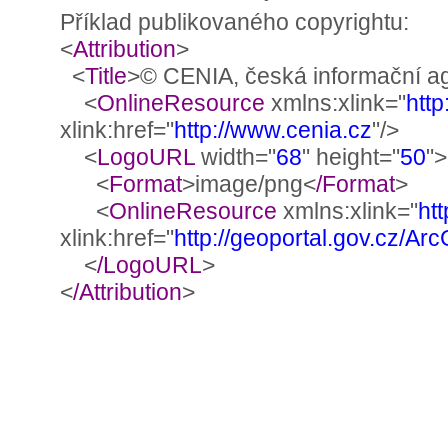
Příklad publikovaného copyrightu:
<
Attribution
>
<
Title
>© CENIA, česká informační ag
<
OnlineResource
xmlns:xlink="
http
xlink:href="
http://www.cenia.cz
"/>
<
LogoURL
width="
68
" height="
50
">
<
Format
>image/png<
/Format
>
<
OnlineResource
xmlns:xlink="
ht
xlink:href="
http://geoportal.gov.cz/A
<
/LogoURL
>
<
/Attribution
>