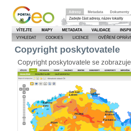
Adresy
Metadata
Dokumenty
VÍTEJTE
MAPY
METADATA
VALIDACE
INSPI
VYHLEDAT
COOKIES
LICENCE
OVĚŘENÍ OPRÁV
Copyright poskytovatele
Copyright poskytovatele se zobrazuj