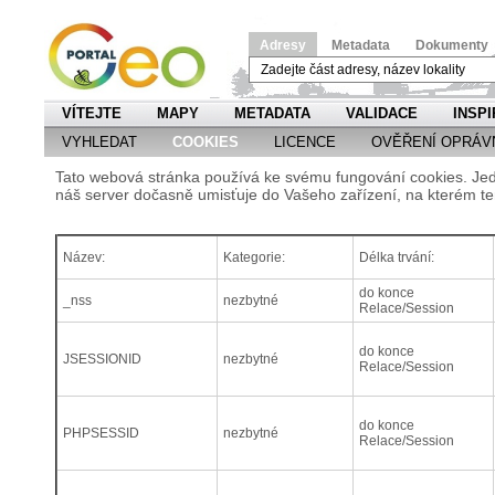
Adresy
Metadata
Dokumenty
VÍTEJTE
MAPY
METADATA
VALIDACE
INSPI
VYHLEDAT
COOKIES
LICENCE
OVĚŘENÍ OPRÁV
Tato webová stránka používá ke svému fungování cookies. Jedn
náš server dočasně umisťuje do Vašeho zařízení, na kterém te
Název:
Kategorie:
Délka trvání:
do konce
_nss
nezbytné
Relace/Session
do konce
JSESSIONID
nezbytné
Relace/Session
do konce
PHPSESSID
nezbytné
Relace/Session