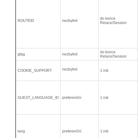
do konce
ROUTEID
nezbytné
Relace/Session
do konce
gtag
nezbytné
Relace/Session
nezbytné
COOKIE_SUPPORT
1 rok
GUEST_LANGUAGE_ID
preferenční
1 rok
lang
preferenční
1 rok