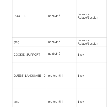
do konce
ROUTEID
nezbytné
Relace/Session
do konce
gtag
nezbytné
Relace/Session
nezbytné
COOKIE_SUPPORT
1 rok
GUEST_LANGUAGE_ID
preferenční
1 rok
lang
preferenční
1 rok