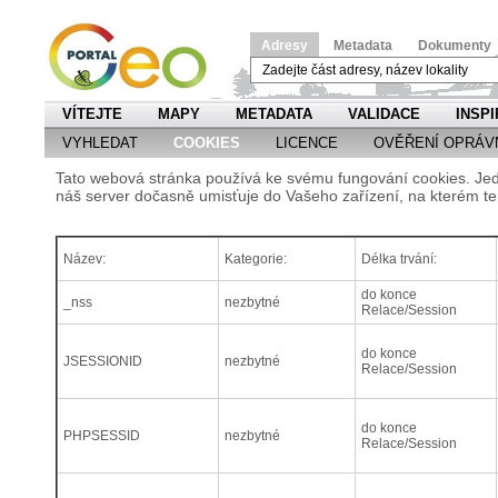
Adresy
Metadata
Dokumenty
VÍTEJTE
MAPY
METADATA
VALIDACE
INSPI
VYHLEDAT
COOKIES
LICENCE
OVĚŘENÍ OPRÁV
Tato webová stránka používá ke svému fungování cookies. Jedn
náš server dočasně umisťuje do Vašeho zařízení, na kterém te
Název:
Kategorie:
Délka trvání:
do konce
_nss
nezbytné
Relace/Session
do konce
JSESSIONID
nezbytné
Relace/Session
do konce
PHPSESSID
nezbytné
Relace/Session