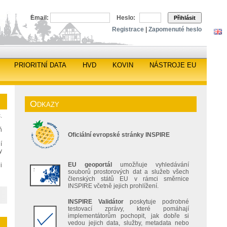
Email:
Heslo:
Přihlásit
Registrace
|
Zapomenuté heslo
PRIORITNÍ DATA
HVD
KOVIN
NÁSTROJE EU
Odkazy
.
ň
Oficiální evropské stránky INSPIRE
í
y
EU geoportál
umožňuje vyhledávání
i
souborů prostorových dat a služeb všech
členských států EU v rámci směrnice
INSPIRE včetně jejich prohlížení.
INSPIRE Validátor
poskytuje podrobné
testovací zprávy, které pomáhají
implementátorům pochopit, jak dobře si
vedou jejich data, služby, metadata nebo