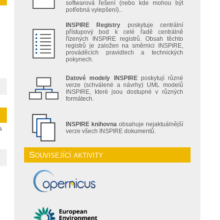
softwarová řešení (nebo kde mohou být
potřebná vylepšení)..
INSPIRE Registry
poskytuje centrální
přístupový bod k celé řadě centrálně
řízených INSPIRE registrů. Obsah těchto
registrů je založen na směrnici INSPIRE,
prováděcích pravidlech a technických
pokynech.
Datové modely INSPIRE
poskytují různé
verze (schválené a návrhy) UML modelů
INSPIRE, které jsou dostupné v různých
formátech.
INSPIRE knihovna
obsahuje nejaktuálnější
a
verze všech INSPIRE dokumentů.
Související aktivity