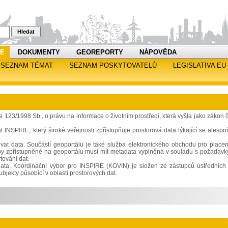
Hledat
RE
DOKUMENTY
GEOREPORTY
NÁPOVĚDA
SEZNAM TÉMAT
SEZNAM POSKYTOVATELŮ
LEGISLATIVA EU
23/1998 Sb., o právu na informace o životním prostředí, která vyšla jako zákon č
l INSPIRE, který široké veřejnosti zpřístupňuje prostorová data týkající se alespo
ovat data. Součástí geoportálu je také služba elektronického obchodu pro placen
žby zpřístupněné na geoportálu musí mít metadata vyplněná v souladu s požadavk
tování dat.
á data. Koordinační výbor pro INSPIRE (KOVIN) je složen ze zástupců ústředních 
jekty působící v oblasti prostorových dat.