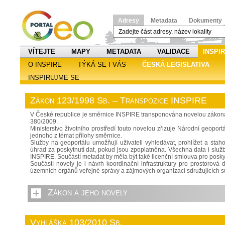
Adresy
Metadata
Dokumenty
VÍTEJTE
MAPY
METADATA
VALIDACE
INSPI
O INSPIRE
TÝKÁ SE I VÁS
ČESKÁ LEGISLATIVA
INSPIRUJME SE
Zákon 123/1998 Sb. – Transpozice INSPIRE
V České republice je směrnice INSPIRE transponována novelou zákona 1
380/2009.
Ministerstvo životního prostředí touto novelou zřizuje Národní geoportá
jednoho z témat přílohy směrnice.
Služby na geoportálu umožňují uživateli vyhledávat, prohlížet a stah
úhrad za poskytnutí dat, pokud jsou zpoplatněna. Všechna data i slu
INSPIRE. Součástí metadat by měla být také licenční smlouva pro posky
Součástí novely je i návrh koordinační infrastruktury pro prostorov
územních orgánů veřejné správy a zájmových organizací sdružujících sub
Zákon a jeho novely
Vyhláška 103/2010 Sb.