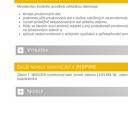
Ministerstvo životního prostředí vyhláškou stanovuje:
témata prostorových dat;
podmínky užití prostorových dat a služeb založených na prostorovýc
rozsah průběžně aktualizovaných dat velkého objemu;
lhůty, ve kterých musí povinný subjekt a jiný poskytovatel prostor
na prostorových datech a
způsob vedení evidence o veřejném využívání a zpřístupňování pros
Vyhláška
Další novely související s INSPIRE
Zákon č. 380/2009 novelizoval také, kromě zákona 123/1998 Sb., zákon
katastrálního.
Novely