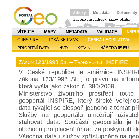
Adresy
Metadata
Dokumenty
VÍTEJTE
MAPY
METADATA
VALIDACE
INSPI
O INSPIRE
TÝKÁ SE I VÁS
ČESKÁ LEGISLATIVA
PRIORITNÍ DATA
HVD
KOVIN
NÁSTROJE EU
Zákon 123/1998 Sb. – Transpozice INSPIRE
V České republice je směrnice INSPIR
zákona 123/1998 Sb., o právu na inform
která vyšla jako zákon č. 380/2009.
Ministerstvo životního prostředí touto
geoportál INSPIRE, který široké veřejnos
data týkající se alespoň jednoho z témat př
Služby na geoportálu umožňují uživatel
stahovat data. Součástí geoportálu je t
obchodu pro placení úhrad za poskytnutí da
Všechna data i služby zpřístupněné na ge