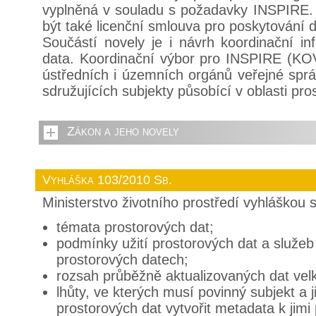
vyplněná v souladu s požadavky INSPIRE.
být také licenční smlouva pro poskytování d
Součástí novely je i návrh koordinační inf
data. Koordinační výbor pro INSPIRE (KOV
ústředních i územních orgánů veřejné spr
sdružujících subjekty působící v oblasti pro
Zákon a jeho novely
Vyhláška 103/2010 Sb.
Ministerstvo životního prostředí vyhláškou 
témata prostorových dat;
podmínky užití prostorových dat a služe
prostorových datech;
rozsah průběžně aktualizovaných dat vel
lhůty, ve kterých musí povinný subjekt a j
prostorových dat vytvořit metadata k jim