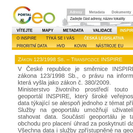
Adresy
Metadata
Dokumenty
VÍTEJTE
MAPY
METADATA
VALIDACE
INSPI
O INSPIRE
TÝKÁ SE I VÁS
ČESKÁ LEGISLATIVA
PRIORITNÍ DATA
HVD
KOVIN
NÁSTROJE EU
Zákon 123/1998 Sb. – Transpozice INSPIRE
V České republice je směrnice INSPIR
zákona 123/1998 Sb., o právu na inform
která vyšla jako zákon č. 380/2009.
Ministerstvo životního prostředí touto
geoportál INSPIRE, který široké veřejnos
data týkající se alespoň jednoho z témat př
Služby na geoportálu umožňují uživatel
stahovat data. Součástí geoportálu je t
obchodu pro placení úhrad za poskytnutí da
Všechna data i služby zpřístupněné na ge