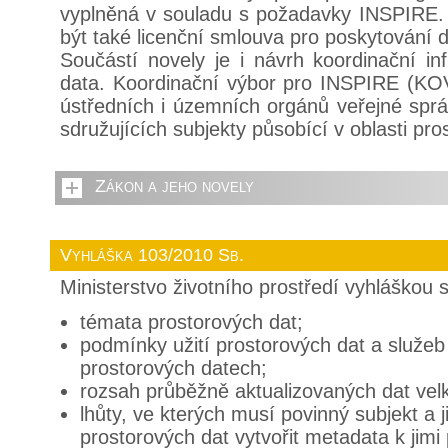
vyplněná v souladu s požadavky INSPIRE.
být také licenční smlouva pro poskytování d
Součástí novely je i návrh koordinační inf
data. Koordinační výbor pro INSPIRE (KOV
ústředních i územních orgánů veřejné spr
sdružujících subjekty působící v oblasti pro
Zákon a jeho novely
Vyhláška 103/2010 Sb.
Ministerstvo životního prostředí vyhláškou 
témata prostorových dat;
podmínky užití prostorových dat a služe
prostorových datech;
rozsah průběžně aktualizovaných dat vel
lhůty, ve kterých musí povinný subjekt a j
prostorových dat vytvořit metadata k jim