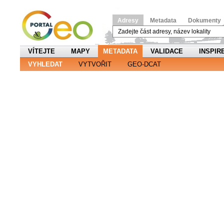
Adresy
Metadata
Dokumenty
VÍTEJTE
MAPY
METADATA
VALIDACE
INSPIR
VYHLEDAT
VYTVOŘIT
GEO-DCAT