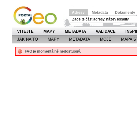
Adresy
Metadata
Dokumenty
VÍTEJTE
MAPY
METADATA
VALIDACE
INSPI
JAK NA TO
MAPY
METADATA
MOJE
MAPA S
FAQ je momentálně nedostupný.