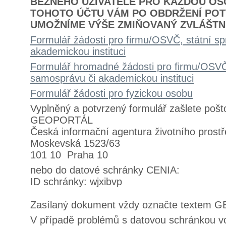
BĚŽNÉHO UŽIVATELE PRO KAŽDOU OSO
TOHOTO ÚČTU VÁM PO OBDRŽENÍ POT
UMOŽNÍME VÝŠE ZMIŇOVANÝ ZVLÁŠTNÍ
Formulář žádosti pro firmu/OSVČ, státní s
akademickou instituci
Formulář hromadné žádosti pro firmu/OSVČ,
samosprávu či akademickou instituci
Formulář žádosti pro fyzickou osobu
Vyplněný a potvrzený formulář zašlete pošt
GEOPORTÁL
Česká informační agentura životního prostř
Moskevská 1523/63
101 10 Praha 10
nebo do datové schránky CENIA:
ID schránky: wjxibvp
Zasílaný dokument vždy označte textem
V případě problémů s datovou schránkou vo