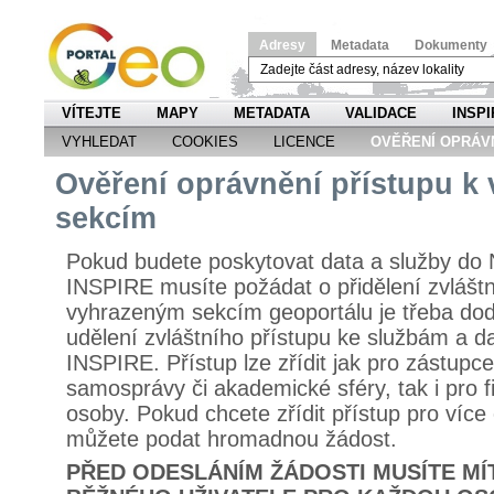
Adresy
Metadata
Dokumenty
VÍTEJTE
MAPY
METADATA
VALIDACE
INSPI
VYHLEDAT
COOKIES
LICENCE
OVĚŘENÍ OPRÁV
Ověření oprávnění přístupu k
sekcím
Pokud budete poskytovat data a služby do 
INSPIRE musíte požádat o přidělení zvláštn
vyhrazeným sekcím geoportálu je třeba dod
udělení zvláštního přístupu ke službám a 
INSPIRE. Přístup lze zřídit jak pro zástupce
samosprávy či akademické sféry, tak i pro 
osoby. Pokud chcete zřídit přístup pro více
můžete podat hromadnou žádost.
PŘED ODESLÁNÍM ŽÁDOSTI MUSÍTE MÍ