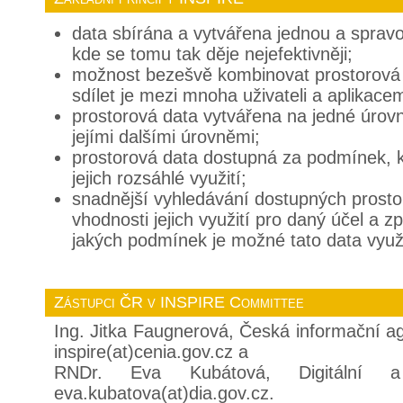
data sbírána a vytvářena jednou a sprav
kde se tomu tak děje nejefektivněji;
možnost bezešvě kombinovat prostorová 
sdílet je mezi mnoha uživateli a aplikacem
prostorová data vytvářena na jedné úrovni
jejími dalšími úrovněmi;
prostorová data dostupná za podmínek,
jejich rozsáhlé využití;
snadnější vyhledávání dostupných prosto
vhodnosti jejich využití pro daný účel a z
jakých podmínek je možné tato data využ
Zástupci ČR v INSPIRE Committee
Ing. Jitka Faugnerová, Česká informační ag
inspire(at)cenia.gov.cz a
RNDr. Eva Kubátová, Digitální a 
eva.kubatova(at)dia.gov.cz.