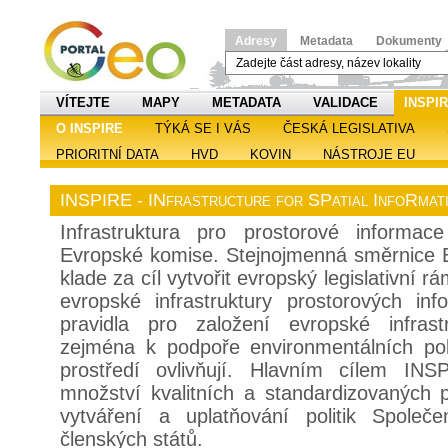
Adresy
Metadata
Dokumenty
VÍTEJTE
MAPY
METADATA
VALIDACE
INSPI
O INSPIRE
TÝKÁ SE I VÁS
ČESKÁ LEGISLATIVA
PRIORITNÍ DATA
HVD
KOVIN
NÁSTROJE EU
INSPIRE - INfrastructure for SPatial InfoRmati
Infrastruktura pro prostorové informac
Evropské komise. Stejnojmenná směrnice 
klade za cíl vytvořit evropský legislativní
evropské infrastruktury prostorových in
pravidla pro založení evropské infrast
zejména k podpoře environmentálních politi
prostředí ovlivňují. Hlavním cílem INS
množství kvalitních a standardizovaných 
vytváření a uplatňování politik Společ
členských států.